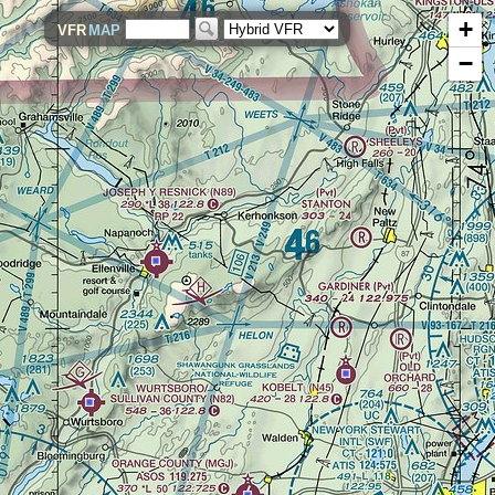
+
VFR
MAP
−