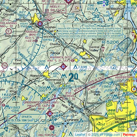
Leaflet
| ©
2026 VFRMap.com
|
Patreon