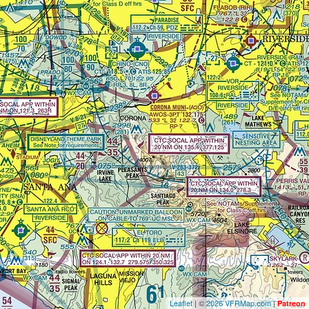
Leaflet
| ©
2026 VFRMap.com
|
Patreon