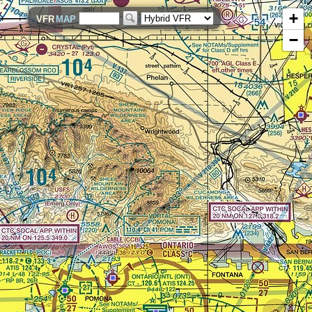
+
VFR
MAP
−