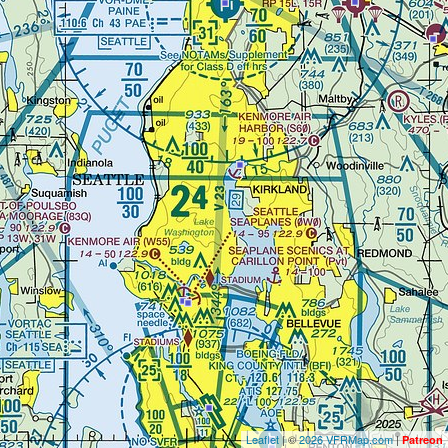
Leaflet
| ©
2026 VFRMap.com
|
Patreon