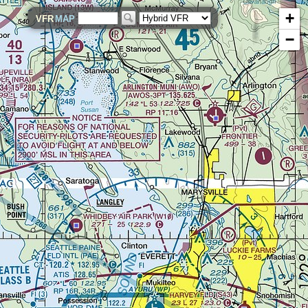
+
VFR
MAP
−