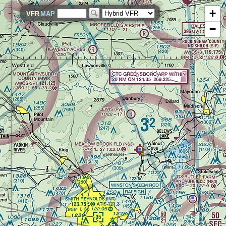
+
VFR
MAP
−