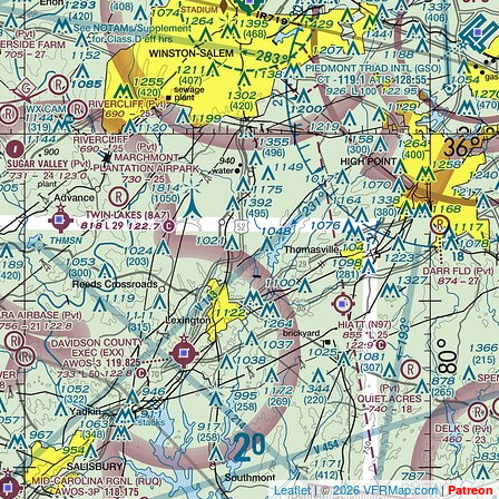
Leaflet
| ©
2026 VFRMap.com
|
Patreon